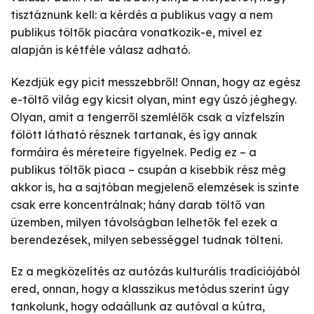
tisztáznunk kell: a kérdés a publikus vagy a nem
publikus töltők piacára vonatkozik-e, mivel ez
alapján is kétféle válasz adható.
Kezdjük egy picit messzebbről! Onnan, hogy az egész
e-töltő világ egy kicsit olyan, mint egy úszó jéghegy.
Olyan, amit a tengerről szemlélők csak a vízfelszín
fölött látható résznek tartanak, és így annak
formáira és méreteire figyelnek. Pedig ez – a
publikus töltők piaca – csupán a kisebbik rész még
akkor is, ha a sajtóban megjelenő elemzések is szinte
csak erre koncentrálnak; hány darab töltő van
üzemben, milyen távolságban lelhetők fel ezek a
berendezések, milyen sebességgel tudnak tölteni.
Ez a megközelítés az autózás kulturális tradíciójából
ered, onnan, hogy a klasszikus metódus szerint úgy
tankolunk, hogy odaállunk az autóval a kútra,