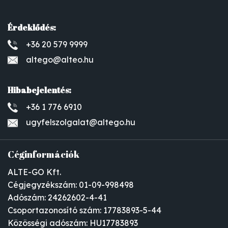
Érdeklődés:
+36 20 579 9999
altego@alteo.hu
Hibabejelentés:
+36 1 776 6910
ugyfelszolgalat@altego.hu
Céginformációk
ALTE-GO Kft.
Cégjegyzékszám: 01-09-998498
Adószám: 24262602-4-41
Csoportazonosító szám: 17783893-5-44
Közösségi adószám: HU17783893