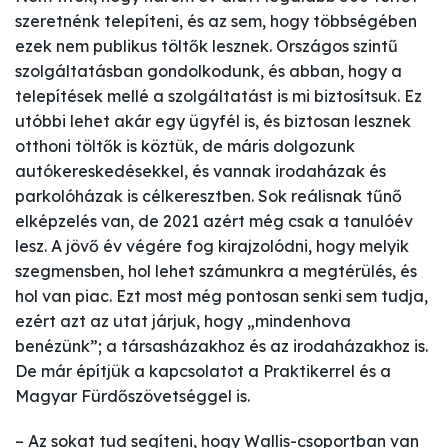
szeretnénk telepíteni, és az sem, hogy többségében
ezek nem publikus töltők lesznek. Országos szintű
szolgáltatásban gondolkodunk, és abban, hogy a
telepítések mellé a szolgáltatást is mi biztosítsuk. Ez
utóbbi lehet akár egy ügyfél is, és biztosan lesznek
otthoni töltők is köztük, de máris dolgozunk
autókereskedésekkel, és vannak irodaházak és
parkolóházak is célkeresztben. Sok reálisnak tűnő
elképzelés van, de 2021 azért még csak a tanulóév
lesz. A jövő év végére fog kirajzolódni, hogy melyik
szegmensben, hol lehet számunkra a megtérülés, és
hol van piac. Ezt most még pontosan senki sem tudja,
ezért azt az utat járjuk, hogy „mindenhova
benézünk”; a társasházakhoz és az irodaházakhoz is.
De már építjük a kapcsolatot a Praktikerrel és a
Magyar Fürdőszövetséggel is.
– Az sokat tud segíteni, hogy Wallis-csoportban van