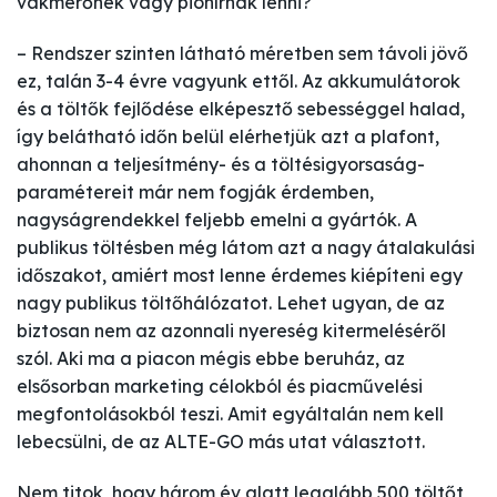
vakmerőnek vagy pionírnak lenni?
– Rendszer szinten látható méretben sem távoli jövő
ez, talán 3-4 évre vagyunk ettől. Az akkumulátorok
és a töltők fejlődése elképesztő sebességgel halad,
így belátható időn belül elérhetjük azt a plafont,
ahonnan a teljesítmény- és a töltésigyorsaság-
paramétereit már nem fogják érdemben,
nagyságrendekkel feljebb emelni a gyártók. A
publikus töltésben még látom azt a nagy átalakulási
időszakot, amiért most lenne érdemes kiépíteni egy
nagy publikus töltőhálózatot. Lehet ugyan, de az
biztosan nem az azonnali nyereség kitermeléséről
szól. Aki ma a piacon mégis ebbe beruház, az
elsősorban marketing célokból és piacművelési
megfontolásokból teszi. Amit egyáltalán nem kell
lebecsülni, de az ALTE-GO más utat választott.
Nem titok, hogy három év alatt legalább 500 töltőt