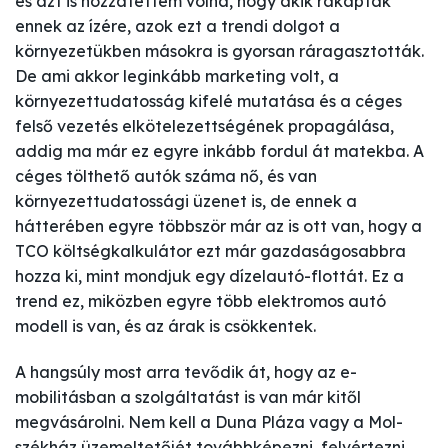
és azt is hozzátettem volna, hogy akik rákaptak
ennek az ízére, azok ezt a trendi dolgot a
környezetükben másokra is gyorsan ráragasztották.
De ami akkor leginkább marketing volt, a
környezettudatosság kifelé mutatása és a céges
felső vezetés elkötelezettségének propagálása,
addig ma már ez egyre inkább fordul át matekba. A
céges tölthető autók száma nő, és van
környezettudatossági üzenet is, de ennek a
hátterében egyre többször már az is ott van, hogy a
TCO költségkalkulátor ezt már gazdaságosabbra
hozza ki, mint mondjuk egy dízelautó-flottát. Ez a
trend ez, miközben egyre több elektromos autó
modell is van, és az árak is csökkentek.
A hangsúly most arra tevődik át, hogy az e-
mobilitásban a szolgáltatást is van már kitől
megvásárolni. Nem kell a Duna Pláza vagy a Mol-
székház üzemeltetőjét továbbképezni, felvértezni