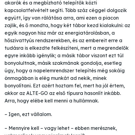
akarók és a megbízható telepítők közti
kapcsolatfelvételt segíti. Több száz céggel dolgozik
együtt, így van rálátása arra, ami ezen a piacon
zajlik, és ő mondta, hogy két tábor kezd kialakulni: az
egyik nagyon hisz már az energiatárolásban, a
hőszivattyús rendszerekben, és az embereit erre a
tudásra is elkezdte felkészíteni, mert a megrendelők
egyre inkább igénylik; a másik tábor viszont ezt túl
bonyolultnak, másik szakmának gondolja, esetleg
úgy, hogy a napelemrendszer telepítés még sokáig
önmagában is elég munkát ad nekik, minek
bonyolítani. Ezt azért hoztam fel, mert ha jól értem,
akkor az ALTE-GO az első típusra hasonlít inkább.
Arra, hogy elébe kell menni a hullámnak.
– Igen, ezt vállalom.
– Mennyire kell – vagy lehet – ebben merésznek,