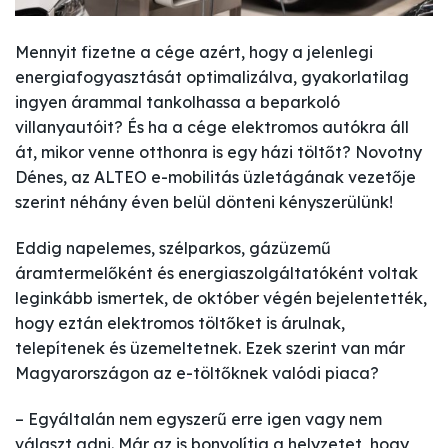
Mennyit fizetne a cége azért, hogy a jelenlegi
energiafogyasztását optimalizálva, gyakorlatilag
ingyen árammal tankolhassa a beparkoló
villanyautóit? És ha a cége elektromos autókra áll
át, mikor venne otthonra is egy házi töltőt? Novotny
Dénes, az ALTEO e-mobilitás üzletágának vezetője
szerint néhány éven belül dönteni kényszerülünk!
Eddig napelemes, szélparkos, gázüzemű
áramtermelőként és energiaszolgáltatóként voltak
leginkább ismertek, de október végén bejelentették,
hogy eztán elektromos töltőket is árulnak,
telepítenek és üzemeltetnek. Ezek szerint van már
Magyarországon az e-töltőknek valódi piaca?
– Egyáltalán nem egyszerű erre igen vagy nem
választ adni. Már az is bonyolítja a helyzetet, hogy