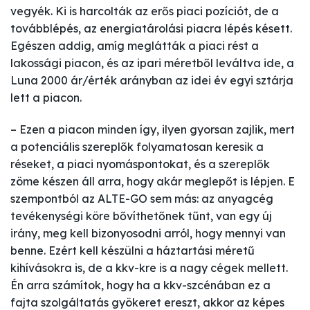
vegyék. Ki is harcolták az erős piaci pozíciót, de a
továbblépés, az energiatárolási piacra lépés késett.
Egészen addig, amíg meglátták a piaci rést a
lakossági piacon, és az ipari méretből leváltva ide, a
Luna 2000 ár/érték arányban az idei év egyi sztárja
lett a piacon.
– Ezen a piacon minden így, ilyen gyorsan zajlik, mert
a potenciális szereplők folyamatosan keresik a
réseket, a piaci nyomáspontokat, és a szereplők
zöme készen áll arra, hogy akár meglepőt is lépjen. E
szempontból az ALTE-GO sem más: az anyagcég
tevékenységi köre bővíthetőnek tűnt, van egy új
irány, meg kell bizonyosodni arról, hogy mennyi van
benne. Ezért kell készülni a háztartási méretű
kihívásokra is, de a kkv-kre is a nagy cégek mellett.
Én arra számítok, hogy ha a kkv-szcénában ez a
fajta szolgáltatás gyökeret ereszt, akkor az képes