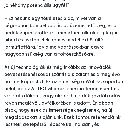
jó néhány potenciális ügyfél?
– Ez nekünk egy tökéletes piac, mivel van a
cégcsoportban például irodaüzemeltető cég, és a
bérlők éppen erőltetett menetben állnak át plug-in
hibrid és tisztán elektromos modellekből álló
járműflottára, így a mélygarázsokban egyre
nagyobb szükség van a töltőeszközökre.
Az új technológiák és még inkább: az innovációk
bevezetésénél sokat számít a bizalom és a meglévő
partnerkapcsolat. Ez az ismertség a Wallis-csoporton
belül, de az ALTEO villamos energia termelőként és
szolgáltatóként, vagy akár a hulladékgazdálkodás
révén meglévő ügyfélkörében is adott. Én abban
bízok, hogy ezek az ismertségek segítenek, ha új
megoldásokat is ajánlunk. Ezek fontos referenciáink
lesznek, de lépésről lépésre kell haladni, és