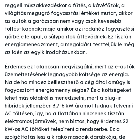
reggeli műszakkezdéskor a fűtés, a kávéfőzők, a
világítás megugró fogyasztási értéket mutat, akkor
az autók a garázsban nem vagy csak kevesebb
töltést kapnak; majd amikor az irodaház fogyasztási
görbéje lelapul, a súlypontok áttevődnek. Ez tisztán
energiamenedzsment, a megoldást teszteljük le még
az idén az egyik irodaházunkban.
Érdemes ezt alaposan megvizsgálni, mert az e-autók
üzemeltetésének legnagyobb költsége az energia.
Na de ha mindez beilleszthető a cég által amúgy is
fogyasztott energiamennyiségbe? És a költségeket
lehet más oldalról is menedzselni, mert a plug-in
hibridek jellemzően 3,7-6 kW áramot tudnak felvenni
AC töltésen, így, ha a flottában nincsenek tisztán
elektromos járművek, nem biztos, hogy érdemes 22
kW-os AC töltőket telepíteni a rendszerbe. Ez a
szolgáltatás lesz a kirakó második darabkája, de