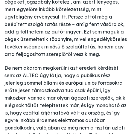
cégeket jogszabály kötelezi, ami azért lényeges,
mert egyelőre inkább kötelezettség, mint
ügyféligény érvényesül itt. Persze attól még a
beépített szolgáltatás része – amíg fent vásárolok,
addig tölthetem az autót ingyen. Ezt sem maguk a
cégek üzemeltetik többnyire, mivel engedélyköteles
tevékenységnek minősülő szolgáltatás, hanem egy
arra feljogosított szereplőtől veszik meg.
De nem akarom megkerülni azt eredeti kérdését
sem: az ALTEO úgy látja, hogy a publikus rész
jelenleg zömmel állami és európai uniós forrásokra
erőteljesen támaszkodva tud csak épülni, így
miközben vannak már olyan ágazati szereplők, akik
elég sok töltőt telepítettek már, és így mondható az
is, hogy ezáltal átjárhatóvá vált az ország, és így
egyre inkább érdemes elektromos autóban
gondolkodni, valójában ez még nem a tisztán üzleti