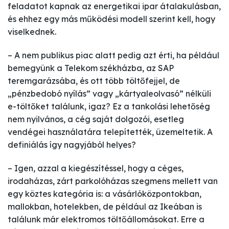
feladatot kapnak az energetikai ipar átalakulásban,
és ehhez egy más működési modell szerint kell, hogy
viselkednek.
– A nem publikus piac alatt pedig azt érti, ha például
bemegyünk a Telekom székházba, az SAP
teremgarázsába, és ott több töltőfejjel, de
„pénzbedobó nyílás” vagy „kártyaleolvasó” nélküli
e-töltőket találunk, igaz? Ez a tankolási lehetőség
nem nyilvános, a cég saját dolgozói, esetleg
vendégei használatára telepítették, üzemeltetik. A
definiálás így nagyjából helyes?
– Igen, azzal a kiegészítéssel, hogy a céges,
irodaházas, zárt parkolóházas szegmens mellett van
egy köztes kategória is: a vásárlóközpontokban,
mallokban, hotelekben, de például az Ikeában is
találunk már elektromos töltőállomásokat. Erre a