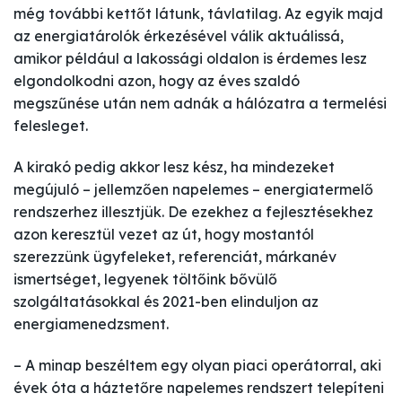
még további kettőt látunk, távlatilag. Az egyik majd
az energiatárolók érkezésével válik aktuálissá,
amikor például a lakossági oldalon is érdemes lesz
elgondolkodni azon, hogy az éves szaldó
megszűnése után nem adnák a hálózatra a termelési
felesleget.
A kirakó pedig akkor lesz kész, ha mindezeket
megújuló – jellemzően napelemes – energiatermelő
rendszerhez illesztjük. De ezekhez a fejlesztésekhez
azon keresztül vezet az út, hogy mostantól
szerezzünk ügyfeleket, referenciát, márkanév
ismertséget, legyenek töltőink bővülő
szolgáltatásokkal és 2021-ben elinduljon az
energiamenedzsment.
– A minap beszéltem egy olyan piaci operátorral, aki
évek óta a háztetőre napelemes rendszert telepíteni