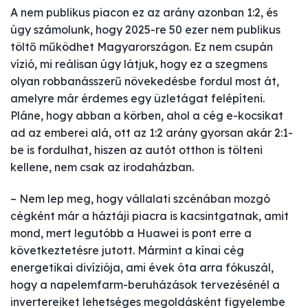
A nem publikus piacon ez az arány azonban 1:2, és
úgy számolunk, hogy 2025-re 50 ezer nem publikus
töltő működhet Magyarországon. Ez nem csupán
vízió, mi reálisan úgy látjuk, hogy ez a szegmens
olyan robbanásszerű növekedésbe fordul most át,
amelyre már érdemes egy üzletágat felépíteni.
Pláne, hogy abban a körben, ahol a cég e-kocsikat
ad az emberei alá, ott az 1:2 arány gyorsan akár 2:1-
be is fordulhat, hiszen az autót otthon is tölteni
kellene, nem csak az irodaházban.
– Nem lep meg, hogy vállalati szcénában mozgó
cégként már a háztáji piacra is kacsintgatnak, amit
mond, mert legutóbb a Huawei is pont erre a
következtetésre jutott. Mármint a kínai cég
energetikai divíziója, ami évek óta arra fókuszál,
hogy a napelemfarm-beruházások tervezésénél a
invertereiket lehetséges megoldásként figyelembe