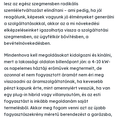
lesz az egész szegmensben radikális
szemléletváltozást elindítani – ami pedig, ha jól
reagálunk, képesek vagyunk jó élményeket generálni
a szolgáltatásokkal, akkor az a mi növekedési
elképzeléseinket igazolhatja vissza a szolgáltatási
szegmensben, az ügyfélkör bővítésben, a
bevételnövekedésben.
Mindenhova kell megoldásokat kidolgozni és kínálni,
mert a lakossági oldalon billenőpont jön: a 4-10 kW-
os napelemes háztáji erőművek megtermelt, de
azonnal el nem fogyasztott áramát nem éri meg
visszaadni az áramszolgáltatónak, ha kevesebb
pénzt kapunk érte, mint amennyiért vesszük, ha van
egy plug-in hibrid vagy villanyautóm, és az esti
fogyasztást is inkább megoldanám saját
termelésből. Akkor meg fogom venni azt az újabb
fagyasztószekrény méretű berendezést a garázsba,