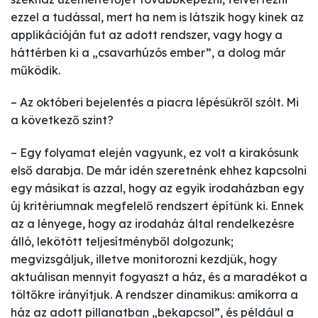
ezzel a tudással, mert ha nem is látszik hogy kinek az
applikációján fut az adott rendszer, vagy hogy a
háttérben ki a „csavarhúzós ember”, a dolog már
működik.
– Az októberi bejelentés a piacra lépésükről szólt. Mi
a következő szint?
– Egy folyamat elején vagyunk, ez volt a kirakósunk
első darabja. De már idén szeretnénk ehhez kapcsolni
egy másikat is azzal, hogy az egyik irodaházban egy
új kritériumnak megfelelő rendszert építünk ki. Ennek
az a lényege, hogy az irodaház által rendelkezésre
álló, lekötött teljesítményből dolgozunk;
megvizsgáljuk, illetve monitorozni kezdjük, hogy
aktuálisan mennyit fogyaszt a ház, és a maradékot a
töltőkre irányítjuk. A rendszer dinamikus: amikorra a
ház az adott pillanatban „bekapcsol”, és például a