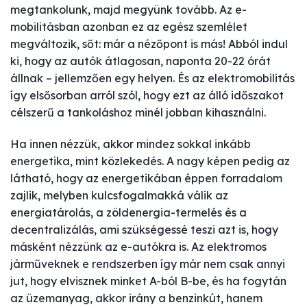
megtankolunk, majd megyünk tovább. Az e-
mobilitásban azonban ez az egész szemlélet
megváltozik, sőt: már a nézőpont is más! Abból indul
ki, hogy az autók átlagosan, naponta 20-22 órát
állnak – jellemzően egy helyen. És az elektromobilitás
így elsősorban arról szól, hogy ezt az álló időszakot
célszerű a tankoláshoz minél jobban kihasználni.
Ha innen nézzük, akkor mindez sokkal inkább
energetika, mint közlekedés. A nagy képen pedig az
látható, hogy az energetikában éppen forradalom
zajlik, melyben kulcsfogalmakká válik az
energiatárolás, a zöldenergia-termelés és a
decentralizálás, ami szükségessé teszi azt is, hogy
másként nézzünk az e-autókra is. Az elektromos
járműveknek e rendszerben így már nem csak annyi
jut, hogy elvisznek minket A-ból B-be, és ha fogytán
az üzemanyag, akkor irány a benzinkút, hanem