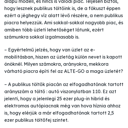
alapú modell, és nincs is valódi piac. Teljesen biztos,
hogy lesznek publikus töltőink is, de a fókuszt éppen
ezért a jéghegy víz alatt lévő részére, a nem publikus
piacra helyezzük. Ami sokkal-sokkal nagyobb piac, és
amiben több üzleti lehetőséget látunk, ezért
számunkra sokkal izgalmasabb is.
– Egyértelmű jelzés, hogy van üzlet az e-
mobilitásban, hiszen az üzletág külön nevet is kapott
önöknél. Milyen számokra, arányokra, mekkora
várható piacra építi fel az ALTE-GO a maga üzletét?
– A publikus töltők piacán az elfogadhatónak tartott
arányszám a töltő : autó viszonylatban 1:10. Ez azt
jelenti, hogy a jelenlegi 25 ezer plug-in hibrid és
elektromos autópiacnak még van hova híznia ahhoz
is, hogy elérjük a már elfogadhatónak tartott 2,5
ezer publikus töltőfej szintet.