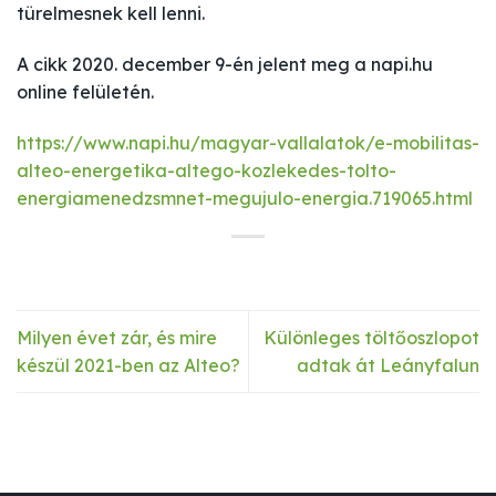
türelmesnek kell lenni.
A cikk 2020. december 9-én jelent meg a napi.hu
online felületén.
https://www.napi.hu/magyar-vallalatok/e-mobilitas-
alteo-energetika-altego-kozlekedes-tolto-
energiamenedzsmnet-megujulo-energia.719065.html
Milyen évet zár, és mire
Különleges töltőoszlopot
készül 2021-ben az Alteo?
adtak át Leányfalun