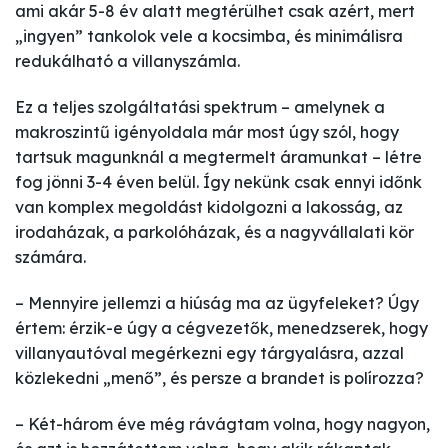
ami akár 5-8 év alatt megtérülhet csak azért, mert
„ingyen” tankolok vele a kocsimba, és minimálisra
redukálható a villanyszámla.
Ez a teljes szolgáltatási spektrum – amelynek a
makroszintű igényoldala már most úgy szól, hogy
tartsuk magunknál a megtermelt áramunkat – létre
fog jönni 3-4 éven belül. Így nekünk csak ennyi időnk
van komplex megoldást kidolgozni a lakosság, az
irodaházak, a parkolóházak, és a nagyvállalati kör
számára.
– Mennyire jellemzi a hiúság ma az ügyfeleket? Úgy
értem: érzik-e úgy a cégvezetők, menedzserek, hogy
villanyautóval megérkezni egy tárgyalásra, azzal
közlekedni „menő”, és persze a brandet is polírozza?
– Két-három éve még rávágtam volna, hogy nagyon,