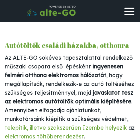
Skip
to
content
Autótöltők családi házakba, otthonra
Az ALTE-GO sokéves tapasztalattal rendelkező
műszaki csapata első lépésként
ingyenesen
felméri otthona elektromos hálózatát
, hogy
megállapítsák, rendelkezik-e az autó töltéséhez
szükséges teljesítménnyel, majd
javaslatot tesz
az elektromos autótöltők optimális kiépítésére
.
Amennyiben elfogadja ajánlatunkat,
munkatársaink kiépítik a szükséges védelmet,
telepítik, illetve szakszerűen üzembe helyezik
az
elektromos töltőberendezést
.