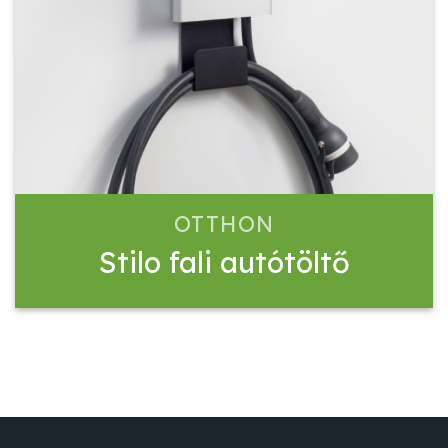
OTTHON
Stilo fali autótöltő