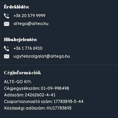
Érdeklődés:
+36 20 579 9999
altego@alteo.hu
Hibabejelentés:
+36 1 776 6910
ugyfelszolgalat@altego.hu
Céginformációk
ALTE-GO Kft.
Cégjegyzékszám: 01-09-998498
Adószám: 24262602-4-41
Csoportazonosító szám: 17783893-5-44
Közösségi adószám: HU17783893