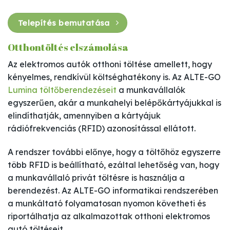
Telepítés bemutatása
Otthontöltés elszámolása
Az elektromos autók otthoni töltése amellett, hogy
kényelmes, rendkívül költséghatékony is. Az ALTE-GO
Lumina töltőberendezéseit
a munkavállalók
egyszerűen, akár a munkahelyi belépőkártyájukkal is
elindíthatják, amennyiben a kártyájuk
rádiófrekvenciás (RFID) azonosítással ellátott.
A rendszer további előnye, hogy a töltőhöz egyszerre
több RFID is beállítható, ezáltal lehetőség van, hogy
a munkavállaló privát töltésre is használja a
berendezést. Az ALTE-GO informatikai rendszerében
a munkáltató folyamatosan nyomon követheti és
riportálhatja az alkalmazottak otthoni elektromos
autó töltéseit.