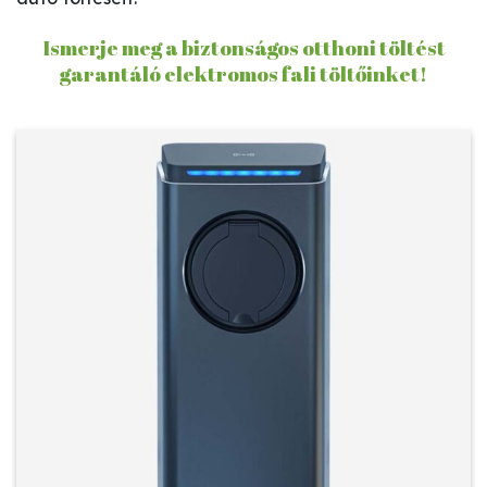
Ismerje meg a biztonságos otthoni töltést
garantáló elektromos fali töltőinket!