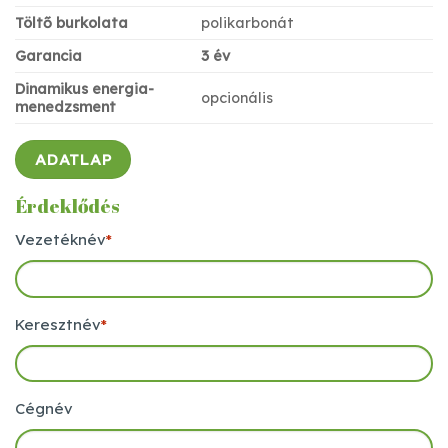
Töltő burkolata
polikarbonát
Garancia
3 év
Dinamikus energia-
opcionális
menedzsment
ADATLAP
Érdeklődés
Vezetéknév
*
Keresztnév
*
Cégnév