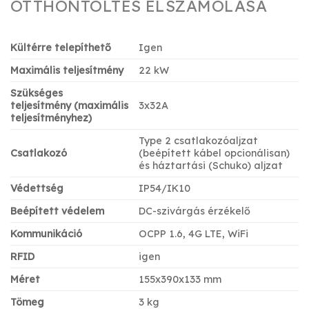
OTTHONTÖLTÉS ELSZÁMOLÁSA
Kültérre telepíthető
Igen
Maximális teljesítmény
22 kW
Szükséges
teljesítmény
(maximális
3x32A
teljesítményhez)
Type 2 csatlakozóaljzat
Csatlakozó
(beépített kábel opcionálisan)
és háztartási (Schuko) aljzat
Védettség
IP54/IK10
Beépített védelem
DC-szivárgás érzékelő
Kommunikáció
OCPP 1.6, 4G LTE, WiFi
RFID
igen
Méret
155x390x133 mm
Tömeg
3 kg