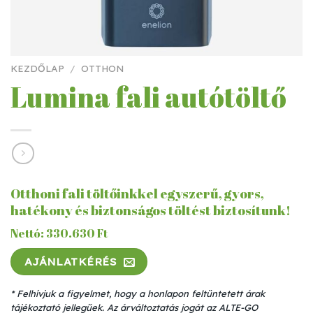
KEZDŐLAP
/
OTTHON
Lumina fali autótöltő
Otthoni fali töltőinkkel egyszerű, gyors,
hatékony és biztonságos töltést biztosítunk!
Nettó: 330.630 Ft
AJÁNLATKÉRÉS
* Felhívjuk a figyelmet, hogy a honlapon feltüntetett árak
tájékoztató jellegűek. Az árváltoztatás jogát az ALTE-GO