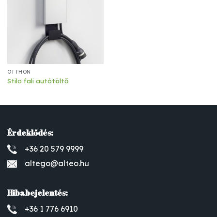
OTTHON
Stilo fali autótöltő
Érdeklődés:
+36 20 579 9999
altego@alteo.hu
Hibabejelentés:
+36 1 776 6910