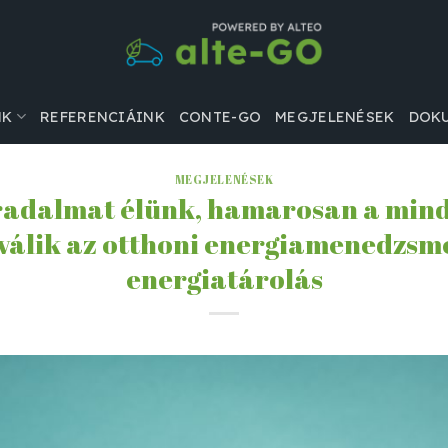
NK
REFERENCIÁINK
CONTE-GO
MEGJELENÉSEK
DOK
MEGJELENÉSEK
rradalmat élünk, hamarosan a mi
 válik az otthoni energiamenedzsme
energiatárolás