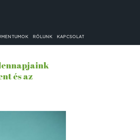
UMENTUMOK
RÓLUNK
KAPCSOLAT
ndennapjaink
nt és az