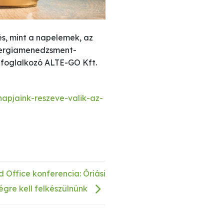
és, mint a napelemek, az
energiamenedzsment-
l foglalkozó ALTE-GO Kft.
apjaink-reszeve-valik-az-
d Office konferencia: Óriási
gre kell felkészülnünk