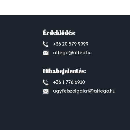
Érdeklődés:
+36 20 579 9999
altego@alteo.hu
Hibabejelentés:
+36 1 776 6910
ugyfelszolgalat@altego.hu