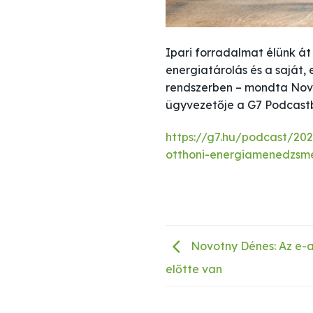
Ipari forradalmat élünk át
energiatárolás és a sajá
rendszerben – mondta Novot
ügyvezetője a G7 Podcast
https://g7.hu/podcast/20
otthoni-energiamenedzsme
Novotny Dénes: Az e-a
előtte van