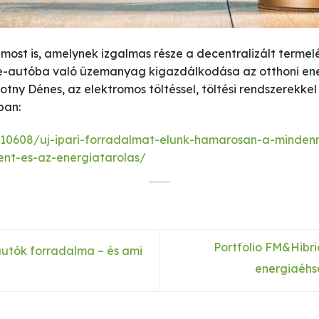
 most is, amelynek izgalmas része a decentralizált termel
t, e-autóba való üzemanyag kigazdálkodása az otthoni 
ny Dénes, az elektromos töltéssel, töltési rendszerekke
ban:
210608/uj-ipari-forradalmat-elunk-hamarosan-a-mindenn
nt-es-az-energiatarolas/
Portfolio FM&Hibri
utók forradalma – és ami
energiaéhsé